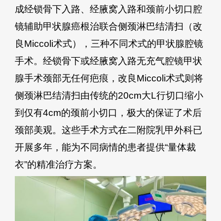
成经锁骨下入路、经腋窝入路和颈前小切口腔
镜辅助甲状腺癌根治联合侧颈淋巴结清扫（改
良Miccoli术式），三种不同术式的甲状腺腔镜
手术。经锁骨下或经腋窝入路无充气腔镜甲状
腺手术颈部无任何疤痕，改良Miccoli术式则将
侧颈淋巴结清扫由传统的20cm大L行切口缩小
到仅有4cm的颈前小切口，极大的保证了术后
颈部美观。这些手术方式在二附院乳甲外科已
开展多年，能为不同病情的患者提供“量体裁
衣”的精准治疗方案。