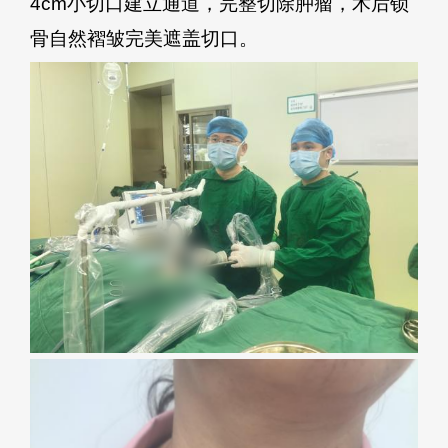
4cm小切口建立通道，完整切除肿瘤，术后锁
骨自然褶皱完美遮盖切口。