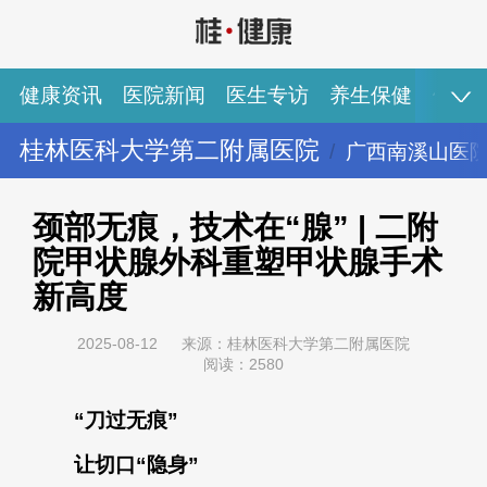
健康资讯
医院新闻
医生专访
养生保健
健康
桂林医科大学第二附属医院
广西南溪山医
健康资讯
医院新闻
医生专访
养生保健
健康视频
专家推荐
图说健康
颈部无痕，技术在“腺” | 二附
院甲状腺外科重塑甲状腺手术
新高度
2025-08-12
来源：桂林医科大学第二附属医院
阅读：2580
“刀过无痕”
让切口“隐身”