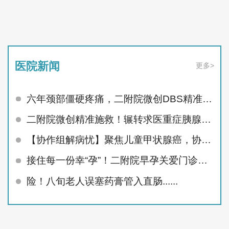
医院新闻
更多>
六年颈部僵硬疼痛，二附院微创DBS精准治顽疾
二附院微创精准施救！辗转求医重症胰腺炎患者顺利痊愈
【协作组解病忧】聚焦儿童甲状腺癌，协作组MDT护航未来
接住每一份幸“孕”！二附院早孕关爱门诊精准呵护孕早期
险！八旬老人误塞药膏管入直肠......