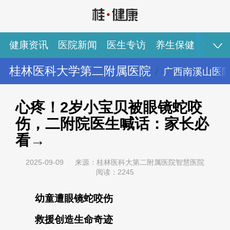
健康资讯
医院新闻
医生专访
养生保健
健康
桂林医科大学第二附属医院
广西南溪山医
健康资讯
医院新闻
医生专访
养生保健
健康视频
专家推荐
图说健康
心疼！2岁小宝贝被眼镜蛇咬
伤，二附院医生喊话：家长必
看→
2025-09-09
来源：桂林医科大第二附属医院智慧医院
阅读：2245
幼童遭眼镜蛇咬伤
救援创造生命奇迹