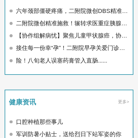
六年颈部僵硬疼痛，二附院微创DBS精准治顽疾
二附院微创精准施救！辗转求医重症胰腺炎患者顺利痊愈
【协作组解病忧】聚焦儿童甲状腺癌，协作组MDT护航未来
接住每一份幸“孕”！二附院早孕关爱门诊精准呵护孕早期
险！八旬老人误塞药膏管入直肠......
健康资讯
更多>
口腔种植那些事儿
军训防暑小贴士，送给烈日下站军姿的你