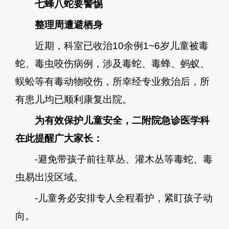
七蜂八蛇要警惕
整理周遭避栖身
近期，科室已收治10余例1~6岁儿童被毒
蛇、毒虫咬伤病例，涉及毒蛇、毒蜂、蚂蚁、
蜈蚣等有毒动物咬伤，所幸经专业救治后，所
有患儿均已顺利康复出院。
为有效保护儿童安全，二附院急诊医学科
在此提醒广大家长：
-避免带孩子前往草丛、灌木丛等毒蛇、毒
虫易出没区域。
-儿童务必安排专人全程看护，紧盯孩子动
向。